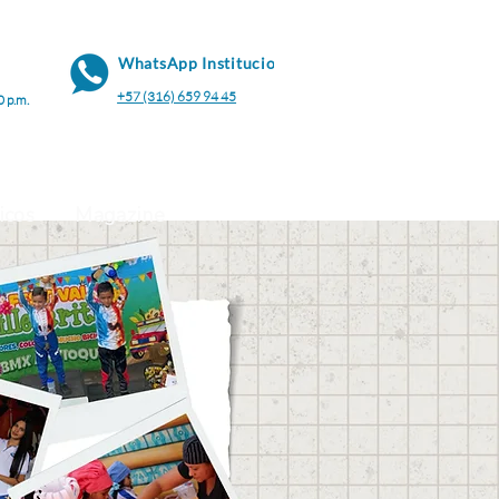
WhatsApp Institucional
+57 (316) 659 94 45
0 p.m.
icos
Magazine