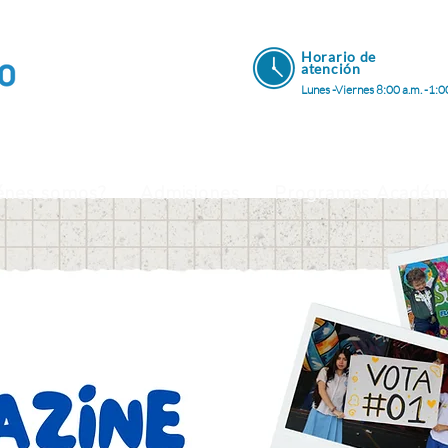
Horario de
atenci
ón
Lunes -Viernes 8:00 a.m. -1:0
énes somos?
Admisiones
Programas Académ