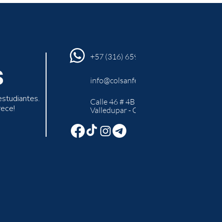
+57 (316) 659 94 45
S
info@colsanfer.edu.co
estudiantes.
Calle 46 # 4B -10
rece!
Valledupar - Cesar