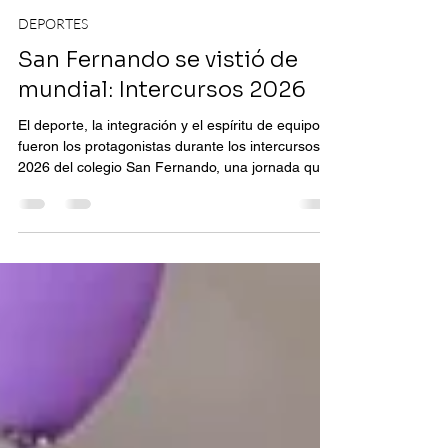
Maite Riveira
14 jun
DEPORTES
San Fernando se vistió de
mundial: Intercursos 2026
El deporte, la integración y el espíritu de equipo
fueron los protagonistas durante los intercursos
2026 del colegio San Fernando, una jornada que
reunió a todos los estudiantes, profesores,
directivos y padres de familia de la institución en
torno a la alegría del fútbol y otras disciplinas
desportivas. Los días 11 y 12 de junio estuvieron
llenos de emoción, compañerismo y mucha
energía, convirtiendo estos encuentros en un
espacio para compartir y fortalecer lazos con toda
l