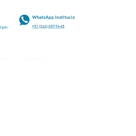
WhatsApp Institucional
+57 (316) 659 94 45
0 p.m.
icos
Magazine